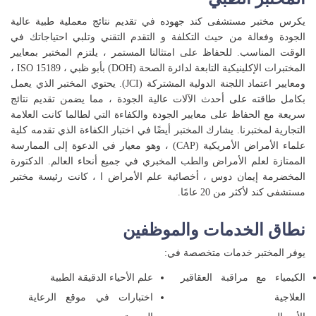
يكرس مختبر مستشفى كند جهوده في تقديم نتائج معملية طبية عالية
الجودة وفعالة من حيث التكلفة و التقدم التقني وتلبي احتياجاتك في
الوقت المناسب. للحفاظ على امتثالنا المستمر ، يلتزم المختبر بمعايير
المختبرات الإكلينيكية التابعة لدائرة الصحة (DOH) بأبو ظبي ، ISO 15189 ،
ومعايير اعتماد اللجنة الدولية المشتركة (JCI). يحتوي المختبر الذي يعمل
بكامل طاقته على أحدث الآلات عالية الجودة ، مما يضمن تقديم نتائج
سريعة مع الحفاظ على معايير الجودة والكفاءة التي لطالما كانت العلامة
التجارية لمختبرنا. يشارك المختبر أيضًا في اختبار الكفاءة الذي تقدمه كلية
علماء الأمراض الأمريكية (CAP) ، وهو معيار في الدعوة إلى الممارسة
الممتازة لعلم الأمراض والطب المخبري في جميع أنحاء العالم. الدكتورة
المخضرمة إيمان دوس ، أخصائية علم الأمراض ا ، كانت رئيسة مختبر
مستشفى كند لأكثر من 20 عامًا.
نطاق الخدمات والموظفين
يوفر المختبر خدمات متخصصة في:
الكيمياء مع مراقبة العقاقير
علم الأحياء الدقيقة الطبية
العلاجية
اختبارات في موقع الرعاية