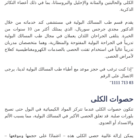
الكلى والحالبتين والمثانة والإحليل والبروستاتا، بما في ذلك أعضاء التكاثر
الذكرية.
يقدم قسم طب المسالك البولية في مستشفى كند خدماته من خلال
الدكتور مجدي جرجس سوريال، الذي يمتلك أكثر من 10 سنوات من
الخبرة. يتلقى الجراحان اللذان يعملان في مجال طب المسالك البولية
تدريباً في الجراحة البولية المفتوحة والمنظارية، وهما متخصصان مدربان
تدريباً عالياً في استخدام تفتت الحصى بالصدمات الكهرومغناطيسية كعلاج
لأمراض الحصى.
“إذا كنت ترغب في حجز موعد مع أطباء طب المسالك البولية لدينا، يرجى
الاتصال على الرقم
“
03 713 1111
حصوات الكلى
تتكون حصوات الكلى عندما تتركز المواد الكيميائية في البول حتى تصبح
بلورات صلبة. قد تعلق الحصى الأكبر في المسالك البولية، مما يسبب الألم
والانسداد أو العدوى.
يمكن إزالة غالبية حصى الكلى هذه – اعتمادًا على حجمها وموقعها –