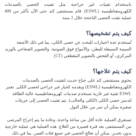
باستخدام تقنيات غير جراحية مثل تفتيت الحصى بالصدمات
الكهرومغناطيسية (ESWL). قام مستشفى كند حتى الآن بأكثر من 400
عملية تفتت الحصى الناجحة خلال 2 سنة.
كيف يتم تشخيصها؟
تُستخدم عدة اختبارات للبحث عن حصى الكلى، بما في ذلك الأشعة
السينية البسيطة للبطن، والأمواج فوق الصوتية، والتصوير الشعاعي بالوريد
المركزي، أو الفحص بالتصوير المقطعي (CT).
كيف يتم علاجها؟
يحتوي مستشفى كند على جناح حديث لتفتيت الحصى بالصدمات
الكهرومغناطيسية (ESWL) ويقدمه كخيار غير جراحي لحصى الكلى. تعتبر
ESWL تقنية غير غازية تستخدم صدمات كهرومغناطيسية عالية الطاقة
لتدمير حصى الكلى (الكلى والحالب). يتم تفتيت الحصى إلى جزيئات
صغيرة يمكن أن تمر من خلال البول.
تستغرق العملية عادة أقل من ساعة واحدة، وعادة ما يتم إخراج المرضى
من المستشفى بعد فترة قصيرة من العلاج. هذه العملية هي عملية خارجية
بدون تخدير. يمكن أن تعالج الحصى في جميع فئات العمر، بما في ذلك