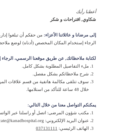
أعطنا رأيك
شكاوي, اقتراحات و شكر
إلى مرضانا و عائلاتنا الأعزاء:
من حقكم أن تبلغوا إدار
الرجاء إستخدام المكان المخصص (أدناه) لوضع ملاحظا
لكتابة ملاحظاتك, عن طريق موقعنا الرسمي، الرجاء إ
1. ملء التفاصيل المطلوبة بشكل كامل.
2. شرح ملاحظاتكم بشكل مفصل.
3. سوف تتلقى مكالمة هاتفية من قسم علاقات المرضى
خلال 48 ساعة للتأكد من استلامها.
يمكنكم التواصل معنا من خلال التالي:
1. مكتب شؤون المرضى: اتصل أو راسلنا عبر الواتساب
2. عنوان البريد الإلكتروني: patient.advocate@kanadhospital.org
3. الهاتف الرئيسي:
037131111