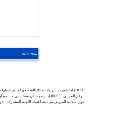
(DOH) اذا شعرت بأن ملاحظاتك/الشكاوى لم يتم تناولها بشكل كاف من قبل المستشفى يمكنك أن تخاطب وزارة الصحة في أبوظبي على
الرقم المجاني 800555 إذا شعرت أن مستشفى كند ووزارة الصحة لم يقومان بحل مشكلتك بشكل ملائم يمكنك تقديم شكوى
حول سلامة المريض مع هيئة اعتماد اللجنة المشتركة الدولي